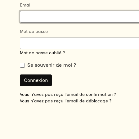
If you
Email
are a
human,
ignore
Mot de passe
this
field
Mot de passe oublié ?
Se souvenir de moi ?
Vous n'avez pas reçu l'email de confirmation ?
Vous n'avez pas reçu l'email de déblocage ?